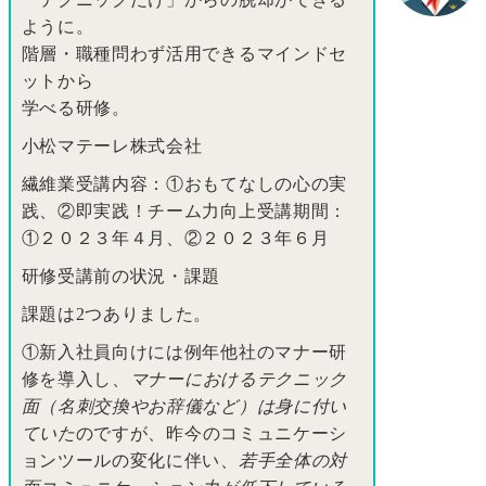
ように。
階層・職種問わず活用できるマインドセ
ットから
学べる研修。
小松マテーレ株式会社
繊維業受講内容：①おもてなしの心の実
践、②即実践！チーム力向上受講期間：
①２０２３年４月、②２０２３年６月
研修受講前の状況・課題
課題は2つありました。
①新入社員向けには例年他社のマナー研
修を導入し、
マナーにおけるテクニック
面（名刺交換やお辞儀など）は身に付い
ていた
のですが、昨今のコミュニケーシ
ョンツールの変化に伴い、
若手全体の対