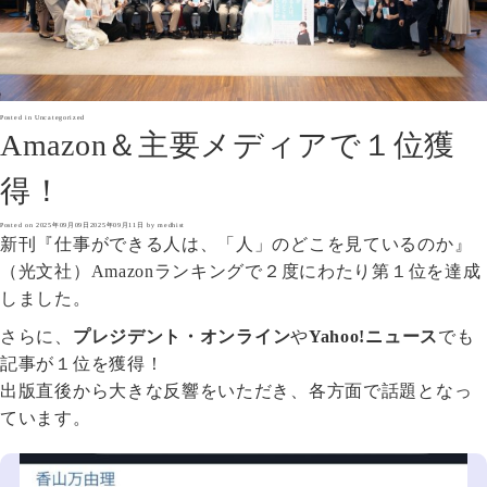
Posted in
Uncategorized
Amazon＆主要メディアで１位獲
得！
Posted on
2025年09月09日
2025年09月11日
by
medhist
新刊『仕事ができる人は、「人」のどこを見ているのか』
（光文社）Amazonランキングで２度にわたり第１位を達成
しました。
さらに、
プレジデント・オンライン
や
Yahoo!ニュース
でも
記事が１位を獲得！
出版直後から大きな反響をいただき、各方面で話題となっ
ています。