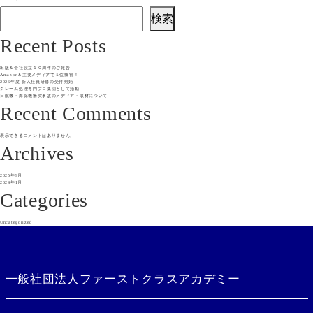
機・
海
保
検索
機
衝
突
Recent Posts
事
故
の
メ
出版＆会社設立１０周年のご報告
デ
Amazon＆主要メディアで１位獲得！
ィ
2026年度 新入社員研修の受付開始
ア・
クレーム処理専門プロ集団として始動
取
日航機・海保機衝突事故のメディア・取材について
材
Recent Comments
に
つ
い
て
表示できるコメントはありません。
Archives
2025年9月
2024年1月
Categories
Uncategorized
一般社団法人ファーストクラスアカデミー