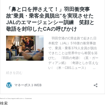
on
Posted in
Uncategorized
Leave a Comment
日
検索
航