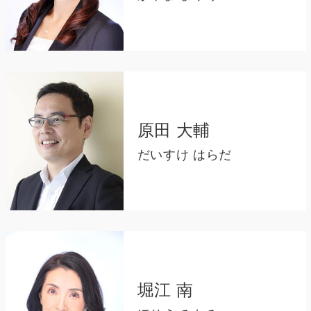
原田 大輔
だいすけ はらだ
堀江 南